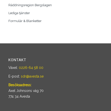
Räddningsregion Bergslagen
Lediga tjänster
Formulär & Blanketter
KONTAKT
Växel:
0226-64 58 00
E-post:
sdr@avesta.se
Besöksadress:
Axel Johnsons väg 70
774 34 Avesta