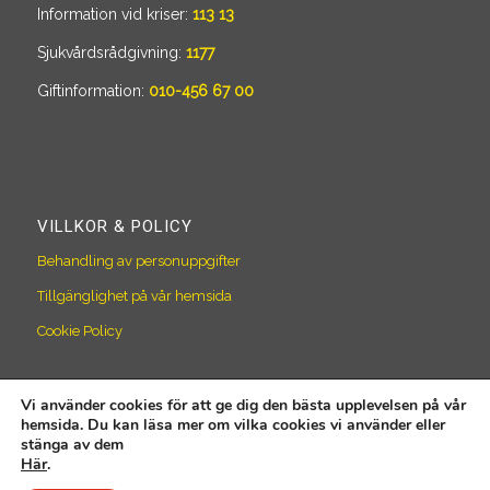
Information vid kriser:
113 13
Sjukvårdsrådgivning:
1177
Giftinformation:
010-456 67 00
VILLKOR & POLICY
Behandling av personuppgifter
Tillgänglighet på vår hemsida
Cookie Policy
Vi använder cookies för att ge dig den bästa upplevelsen på vår
hemsida. Du kan läsa mer om vilka cookies vi använder eller
stänga av dem
Här
.
© Copyright Södra Dalarnas Räddningstjänstförbund | Skapad av