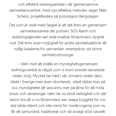
och effektivt ledningsarbete i vår gemensamma
samverkanscentral, med nya effektiva metoder, säger Mats
Scherp, projektledare på polisregion Bergslagen.
Det som är unikt med Seglet är att det finns en gemensam
samverkansarena där polisen, SOS Alarm och
räddningstjänsten kan leda insatser tillsammans dygnet
runt. Det finns även möjlighet för andra samhällsaktörer att
nyttja lokalerna för samverkan, exempelvis vid större
samhällsstörningar.
– Idén med att inrätta en myndighetsgemensam
ledningscentral är något som vi inom polisen lanserade
redan 2015. Mycket har hänt i vår omvärld sedan dess,
både i Sverige men även utomlands, vilket ställer krav på
oss myndigheter att vara ännu mer på tårna för att möta
kriser och utmaningar. Idén har nu blivit verklighet och det
känns bra att vi nu tillsammans kan skapa trygghet för oss
alla både internt och inte minst för medborgarna som nu
får ett samordnat, kvalificerat och väl avvägt stöd oavsett