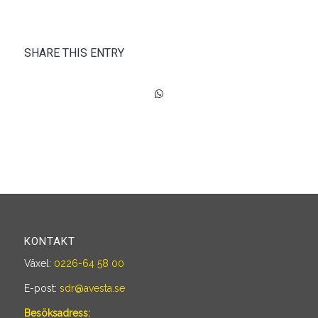
SHARE THIS ENTRY
KONTAKT
Växel:
0226-64 58 00
E-post:
sdr@avesta.se
Besöksadress: